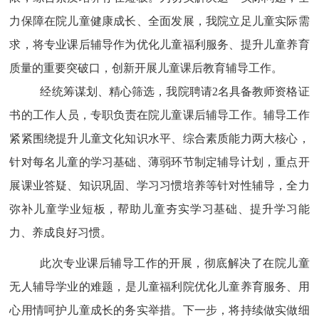
力保障在院儿童健康成长、全面发展，我院立足儿童实际需
求，将专业课后辅导作为优化儿童福利服务、提升儿童养育
质量的重要突破口，创新开展儿童课后教育辅导工作。
经统筹谋划、精心筛选，我院聘请
2
名具备教师资格
证
书
的
工作
人员，专职负责在院儿童课后辅导工作。辅导工作
紧紧围绕提升儿童文化知识水平、综合素质能力两大核心，
针对每名儿童的学习基础、薄弱环节制定辅导计划，重点开
展课业答疑、知识巩固、学习习惯培养等针对性辅导，全力
弥补儿童学业短板，帮助
儿童
夯实学习基础、提升学习能
力、养成良好习惯。
此次专业课后辅导工作的开展，彻底解决了在院儿童
无人辅导
学业
的难题，是
儿童福利院
优化儿童养育服务、用
心用情呵护儿童成长的务实举措。下一步，将持续做实做细