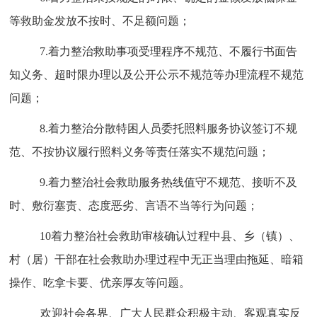
等救助金发放不按时、不足额问题；
7.
着力整治救助事项受理程序不规范、不履行书面告
知义务、超时限办理以及公开公示不规范等办理流程不规范
问题；
8.
着力整治
分散特困人员委托照料服务协议签订不规
范、不按协议履行照料义务等责任落实不规范问题；
9.
着力整治
社会救助服务热线值守不规范、接听不及
时、敷衍塞责、态度恶劣、言语不当等行为问题；
10
着力整治
社会救助审核确认过程中县、乡
（镇）、
村（
居
）干部在社会救助办理过程中无正当理由拖延
、暗箱
操作、
吃拿卡要
、优亲厚友
等问题。
欢迎社会各界、广大人民群众积极主动、客观真实反